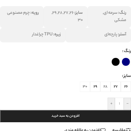
رنگ:
سرمه ای,
سایز:
26, 27, 28, 29,
رویه:
چرم مصنوعی
مشکی
30
آستر:
پارچه‌ای
زیره:
TPU چراغدار
رنگ
سایز
30
29
28
27
26
+
-
افزودن به سبد خرید
مقایسه
افزودن به علاقه مندی