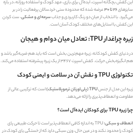
این کفش بچگانه اسپرت، ایده‌آل برای بازی، مهد کودک و استفاده روزانه، در بازه
سایزهای
۲۶ تا ۳۰
عرضه شده که محدوده سنی خردسالان پرفعالیت را در بر
می‌گیرد. با انتخاب از میان دو رنگ کاربردی و جذاب
سرمه‌ای و مشکی
، ست کردن
این کفش با استایل‌های مختلف کودک آسان است.
زیره چراغدار TPU: تعادل میان دوام و هیجان
در دنیای کفش کودکانه، زیره مهم‌ترین بخش است که باید هم ضربه‌گیر باشد و
هم انگیزه‌بخش حرکت. کفش اسپرت ۳۴۶۷ از یک زیره پیشرفته استفاده می‌کند.
تکنولوژی TPU و نقش آن در سلامت و ایمنی کودک
زیره این مدل از جنس
TPU (پلی‌اورتان ترموپلاستیک)
است که ترکیبی عالی از
مقاومت و انعطاف‌پذیری را ارائه می‌دهد.
چرا زیره TPU برای کودکان ایده‌آل است؟
انعطاف و سبکی:
TPU به اندازه کافی انعطاف‌پذیر است تا حرکت طبیعی پای
کودک را محدود نکند و در عین حال، وزن سبکی دارد که از خستگی پای کودک در