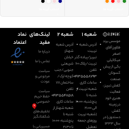
انتخاب گزینه ها
انتخاب گزینه ها
شعبه ۱
شعبه ۲
لینک‌های
نماد
موسس برند
مفید
اعتماد
آدرس شعبه
آدرس شعبه
فلاورز آقای
تربیت:
شهناز:
درباره ما
اصغر
تبریز/پیاده گذر
خیابان
میکائیلی
تماس با ما
تربیت/پلاک ۶۰
شریعتی
یکی از پیش
تلفن
جنوبی/جنب
سیاست
کسوتان
۰۴۱۳۵۵۵۸۷۹۳
کوچه ارک/
مرجوعی و
صنعت
عودت
ساعات کاری
ساختمان ۷۷
کفش تبریز ،
شعبه تربیت از
تلفن
سیاست
فعالیت
شنبه تا
۰۴۱۳۵۵۴۸۵۱۸
حفظ حریم
هنری خود
پنج‌شنبه: ۱۰:۰۰
ساعات کاری
خصوصی
در زمینه
٪
الی ۲۱:۰۰
شعبه شهناز از
کفش
تخفیف‌های
(شعبه تربیت
شنبه تا
شکفتانگیز
دستدوز را در
روزهای جمعه
پنج‌شنبه: ۱۰:۰۰
سال 1333
مسیریابی با
تعطیل
تا ۲‍۱:۳۰