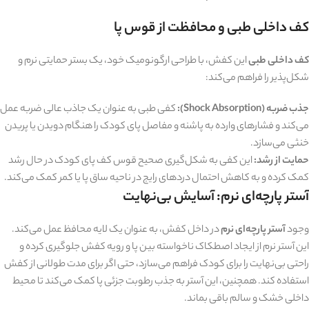
کف داخلی طبی و محافظت از قوس پا
کف داخلی طبی
این کفش، با طراحی ارگونومیک خود، یک بستر حمایتی نرم و
شکل‌پذیر را فراهم می‌کند:
جذب ضربه (Shock Absorption):
کفی طبی به عنوان یک جاذب عالی ضربه عمل
می‌کند و فشارهای وارده به پاشنه و مفاصل پای کودک را هنگام دویدن یا پریدن
خنثی می‌سازد.
حمایت از رشد:
این کفی به شکل‌گیری صحیح قوس کف پای کودک در حال رشد
کمک کرده و به کاهش احتمال دردهای رایج در ناحیه ساق پا یا کمر کمک می‌کند.
آستر پارچه‌ای نرم: آسایش بی‌نهایت
وجود
آستر پارچه‌ای نرم
در داخل کفش، به عنوان یک لایه محافظ عمل می‌کند.
این آستر نرم از ایجاد اصطکاک ناخواسته بین پا و رویه کفش جلوگیری کرده و
راحتی بی‌نهایت را برای کودک فراهم می‌سازد، حتی اگر برای مدت طولانی از کفش
استفاده کند. همچنین، این آستر به جذب رطوبت جزئی پا کمک می‌کند تا محیط
داخلی خشک و سالم باقی بماند.