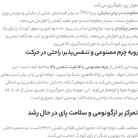
طول روز جلوگیری می‌کند.
مقاومت در برابر سایش:
زیره TPU در برابر فرسایش ناشی از سایش و دویدن روی
سطوح سخت، بسیار مقاوم است و عمر مفید کفش را افزایش می‌دهد.
عنصر چراغدار:
وجود چراغ‌های جذاب در زیره، نه تنها شور و شوق کودک را برای راه
رفتن و بازی افزایش می‌دهد، بلکه در محیط‌های کم‌نور و شب هنگام، ایمنی و
دیدپذیری کودک را نیز به طرز چشمگیری بالا می‌برد.
رویه چرم مصنوعی و تنفس‌پذیر: راحتی در حرکت
رویه این کفش از
چرم مصنوعی با قابلیت تنفس بالا
ساخته شده است. این
انتخاب مواد، علاوه بر ارائه ظاهری شیک و اسپرت، دوام خوبی را در برابر آسیب‌های
سطحی تضمین می‌کند و نکته مهم‌تر آنکه، به دلیل ساختار تنفس‌پذیر، امکان
تهویه هوا را فراهم می‌آورد. این تهویه برای جلوگیری از تعریق بیش از حد پا، که
می‌تواند منجر به ناراحتی و مشکلات پوستی شود، ضروری است.
تمرکز بر ارگونومی و سلامت پای در حال رشد
سلامت قلب دوم کودک، محور اصلی طراحی کفش ۳۴۶۷ است. دو عنصر داخلی
کلیدی، به بهترین شکل از پای کودک حمایت می‌کنند.