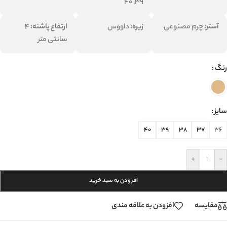
39, 40
آستر:
چرم مصنوعی
زیره:
داووس
ارتفاع پاشنه:
4
سانتی متر
رنگ
سایز
40
39
38
37
36
+
-
افزودن به سبد خرید
مقایسه
افزودن به علاقه مندی