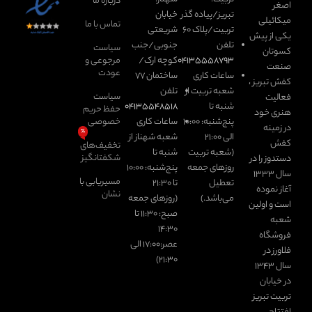
درباره ما
اصغر
تبریز/پیاده گذر
خیابان
میکائیلی
تماس با ما
تربیت/پلاک ۶۰
شریعتی
یکی از پیش
تلفن
جنوبی/جنب
سیاست
کسوتان
۰۴۱۳۵۵۵۸۷۹۳
کوچه ارک/
مرجوعی و
صنعت
عودت
ساعات کاری
ساختمان ۷۷
کفش تبریز ،
شعبه تربیت از
تلفن
سیاست
فعالیت
شنبه تا
۰۴۱۳۵۵۴۸۵۱۸
حفظ حریم
هنری خود
پنج‌شنبه: ۱۰:۰۰
ساعات کاری
خصوصی
در زمینه
٪
الی ۲۱:۰۰
شعبه شهناز از
کفش
تخفیف‌های
(شعبه تربیت
شنبه تا
شکفتانگیز
دستدوز را در
روزهای جمعه
پنج‌شنبه: ۱۰:۰۰
سال 1333
مسیریابی با
تعطیل
تا ۲‍۱:۳۰
آغاز نموده
نشان
می‌باشد.)
(روزهای جمعه
است و اولین
صبح: ۱۱:۳۰ تا
شعبه
۱۴:۳۰
فروشگاه
عصر:۱۷:۰۰ الی
فلاورز در
۲۱:۳۰)
سال 1343
در خیابان
تربیت تبریز