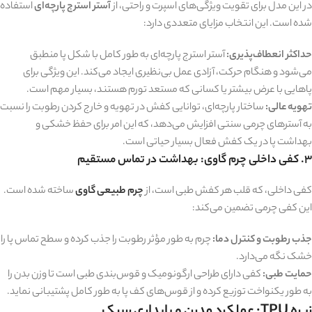
در این مدل برای تقویت ویژگی‌های اسپرت و راحتی، از
آستر استرج پارچه‌ای
استفاده
شده است. این انتخاب مزایای متعددی دارد:
حداکثر انعطاف‌پذیری:
آستر استرج پارچه‌ای به طور کامل با شکل پا منطبق
می‌شود و هنگام حرکت، آزادی عمل بی‌نظیری ایجاد می‌کند. این ویژگی برای
پاهایی با عرض بیشتر یا کسانی که مستعد تورم هستند، بسیار مهم است.
تهویه عالی:
ساختار پارچه‌ای، توانایی کفش در تهویه و خارج کردن رطوبت را نسبت
به آسترهای چرمی سنتی افزایش می‌دهد، که این امر برای حفظ خشکی و
بهداشت پا در یک کفش فعال بسیار حیاتی است.
۳. کفی داخلی چرم گاوی: بهداشت در تماس مستقیم
کفی داخلی، که قلب هر کفش طبی است، از
چرم طبیعی گاوی
ساخته شده است.
این کفی چرمی تضمین می‌کند:
جذب رطوبت و کنترل دما:
چرم به طور مؤثر رطوبت را جذب کرده و سطح تماس پا را
خشک نگه می‌دارد.
حمایت طبی:
کفی دارای طراحی ارگونومیک و قوس‌بندی طبی است تا وزن بدن را
به طور یکنواخت توزیع کرده و از قوس‌های کف پا به طور کامل پشتیبانی نماید.
زیره TPU: عملکرد مدرن و پایداری سبک