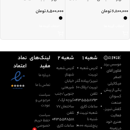
۶,۸۰۰,۰۰۰
تومان
۸,۵۰۰,۰۰۰
تومان
انتخاب گزینه ها
انتخاب گزینه ها
شعبه ۱
شعبه ۲
لینک‌های
نماد
موسس برند
مفید
اعتماد
آدرس شعبه
آدرس شعبه
فلاورز آقای
تربیت:
شهناز:
درباره ما
اصغر
تبریز/پیاده گذر
خیابان
میکائیلی
تماس با ما
تربیت/پلاک ۶۰
شریعتی
یکی از پیش
تلفن
جنوبی/جنب
سیاست
کسوتان
۰۴۱۳۵۵۵۸۷۹۳
کوچه ارک/
مرجوعی و
صنعت
عودت
ساعات کاری
ساختمان ۷۷
کفش تبریز ،
شعبه تربیت از
تلفن
سیاست
فعالیت
شنبه تا
۰۴۱۳۵۵۴۸۵۱۸
حفظ حریم
هنری خود
پنج‌شنبه: ۱۰:۰۰
ساعات کاری
خصوصی
در زمینه
٪