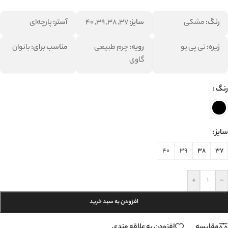
رنگ:
مشکی
سایز:
37, 38, 39, 40
آستر:
پارچه‌ای
زیره:
تی پی یو
رویه:
چرم طبیعی
مناسب برای:
بانوان
گاوی
رنگ
سایز
40
39
38
37
+
-
افزودن به سبد خرید
مقایسه
افزودن به علاقه مندی