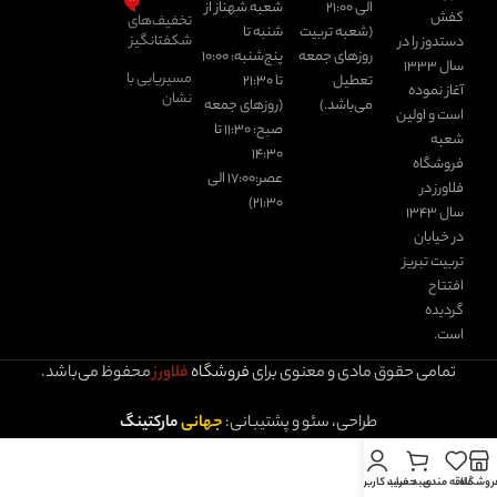
الی ۲۱:۰۰
شعبه شهناز از
کفش
تخفیف‌های
(شعبه تربیت
شنبه تا
شکفتانگیز
دستدوز را در
روزهای جمعه
پنج‌شنبه: ۱۰:۰۰
سال 1333
مسیریابی با
تعطیل
تا ۲‍۱:۳۰
آغاز نموده
نشان
می‌باشد.)
(روزهای جمعه
است و اولین
صبح: ۱۱:۳۰ تا
شعبه
۱۴:۳۰
فروشگاه
عصر:۱۷:۰۰ الی
فلاورز در
۲۱:۳۰)
سال 1343
در خیابان
تربیت تبریز
افتتاح
گردیده
است.
تمامی حقوق مادی و معنوی برای
فروشگاه
فلاورز
محفوظ می‌باشد.
طراحی، سئو و پشتیبانی:
جهانی
مارکتینگ
روشگاه
علاقه مندی
سبد خرید
حساب کاربری من