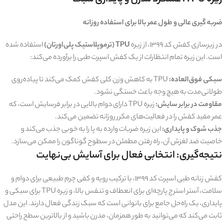
ضربه گیری عالی و طول عمر بالا برای استفاده روزانه
در زیرسازی کفش کد 1399، از زیره
TPU (ترموپلاستیک پلی‌اورتان)
استفاده شده
است. این زیره تمام انتظارات از یک کفش اسپرت طبی را برآورده می‌کند:
سبکی فوق‌العاده:
TPU به کاهش وزن کلی کفش کمک می‌کند تا پیاده‌روی
طولانی‌مدت به هیچ وجه باعث خستگی نشود.
مقاومت در برابر سایش:
زیره TPU دارای دوام بالایی در برابر فرسایش است، که
عمر مفید کفش را در فعالیت‌های مکرر روزانه تضمین می‌کند.
جذب شوک و پایداری:
این زیره ضربات وارده به پا را به خوبی جذب می‌کند و
خاصیت ضد لغزش آن، راه رفتن مطمئن در سطوح گوناگون را ممکن می‌سازد.
نتیجه‌گیری: انتخابی فعال برای آسایش بی‌نهایت
کفش زنانه طبی اسپرت کد 1399، با ترکیب رویه و کفی چرم طبیعی برای دوام و
سلامت، آستر استرج پارچه‌ای برای انعطاف و تنفس بالا، و زیره TPU برای سبکی و
پایداری، یک راه‌حل جامع برای بانوانی است که سبک زندگی فعال دارند. این مدل
ثابت می‌کند که می‌توانید به طور همزمان، مدرن باشید و از بالاترین سطح راحتی