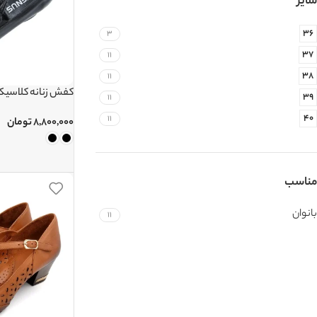
سایز
36
3
37
11
38
11
کفش زنانه کلاسیک کد 
39
11
40
11
۸,۸۰۰,۰۰۰
تومان
مناسب
بانوان
11