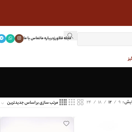
مجله فلاورز
درباره ما
تماس با ما
یز
ایش
9
12
18
24