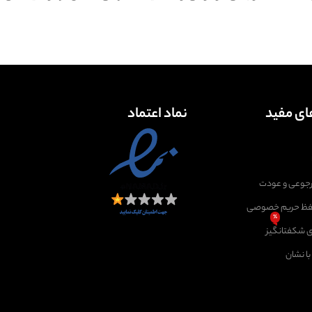
ای مفید
نماد اعتماد
جوعی و عودت
فظ حریم خصوصی
٪
 شکفتانگیز
ا نشان