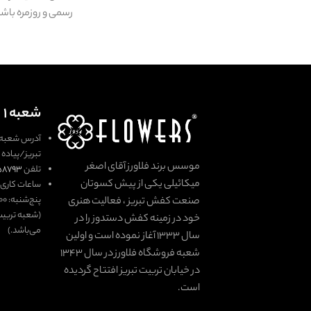
رسمی و روزمره باشد
شعبه ۱
آدرس شعبه 
تبریز/پیاده گ
موسس برند فلاورز آقای اصغر
تلفن
۵۸۷۹۳
میکائیلی یکی از پیش کسوتان
ساعات کاری ش
پنج‌شنبه: ۱۰:۰۰ الی ۲۱:۰۰
صنعت کفش تبریز ، فعالیت هنری
(شعبه تربی
خود در زمینه کفش دستدوز را در
می‌باشد.)
سال 1333 آغاز نموده است و اولین
شعبه فروشگاه فلاورز در سال 1343
در خیابان تربیت تبریز افتتاح گردیده
است.