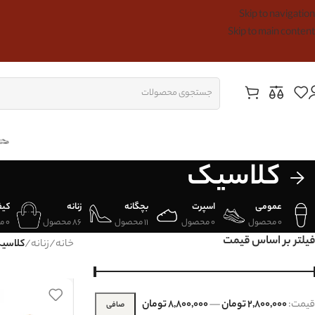
Skip to navigation
Skip to main content
کلاسیک
عمومی
اسپرت
بچگانه
زنانه
کی
0 محصول
0 محصول
11 محصول
86 محصول
0 محصول
فیلتر بر اساس قیمت
خانه
/
زنانه
/
کلاسی
قيمت:
2,800,000 تومان
—
8,800,000 تومان
صافی